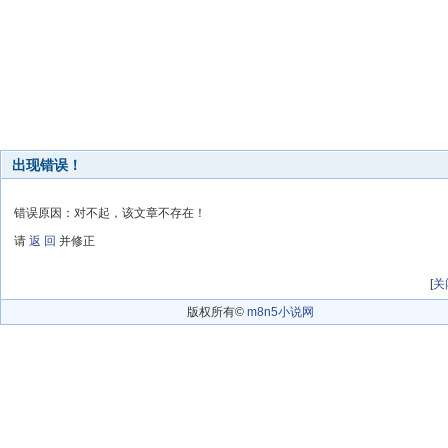
出现错误！
错误原因：对不起，该文章不存在！
请
返 回
并修正
[
关
版权所有©
m8n5小说网