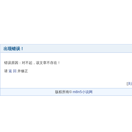
出现错误！
错误原因：对不起，该文章不存在！
请
返 回
并修正
[
关
版权所有©
m8n5小说网