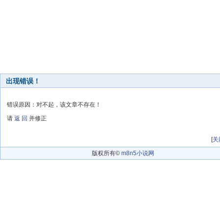
出现错误！
错误原因：对不起，该文章不存在！
请
返 回
并修正
[
关
版权所有©
m8n5小说网