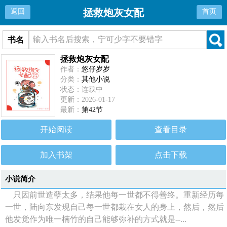
拯救炮灰女配
返回
首页
书名
拯救炮灰女配
作者：
悠仔岁岁
分类：
其他小说
状态：连载中
更新：2026-01-17
最新：
第42节
开始阅读
查看目录
加入书架
点击下载
小说简介
只因前世造孽太多，结果他每一世都不得善终。重新经历每
一世，陆向东发现自己每一世都栽在女人的身上，然后，然后
他发觉作为唯一楠竹的自己能够弥补的方式就是--...